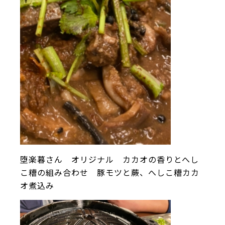
堕楽暮さん オリジナル カカオの香りとへし
こ糟の組み合わせ 豚モツと蕨、へしこ糟カカ
オ煮込み