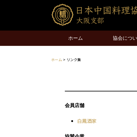
ホーム
協会につ
ホーム
> リンク集
会員店舗
白鳳酒家
協賛企業