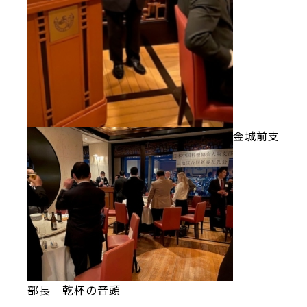
金城前支
部長 乾杯の音頭