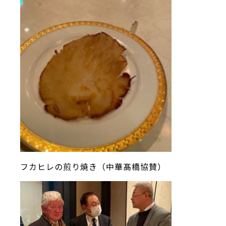
フカヒレの煎り焼き（中華髙橋協賛）